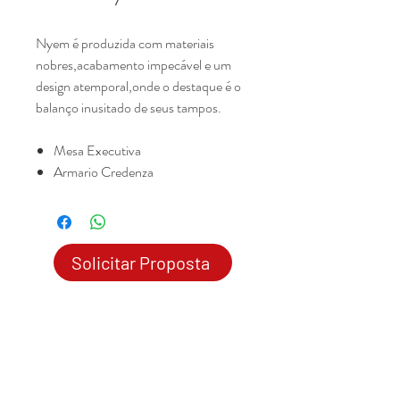
Nyem é produzida com materiais
nobres,acabamento impecável e um
design atemporal,onde o destaque é o
balanço inusitado de seus tampos.
Mesa Executiva
Armario Credenza
Solicitar Proposta
© 2020 por Mobília
Soluções
Corporativas
Mobília
Soluções Corporativas
- CNPJ:
03.430.974
/0001-01
contato@mobiliabh.com.br
- Tel:
(31) 3225.9750
Mobiliario Corporativo