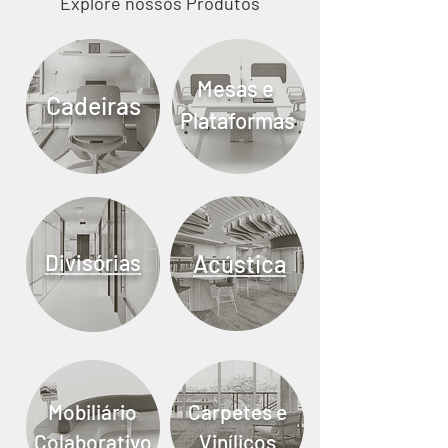
Explore nossos Produtos
Mesas e
Cadeiras
Plataformas
Divisórias
Acústica
Mobiliário
Carpetes e
Colaborativo
Vinílicos