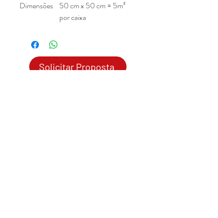
Dimensões
50 cm x 50 cm = 5m²
por caixa
Solicitar Proposta
© 2020 por Mobília
Soluções
Corporativas
Mobília
Soluções Corporativas
- CNPJ:
03.430.974
/0001-01
contato@mobiliabh.com.br
- Tel:
(31) 3225.9750
Mobiliario Corporativo