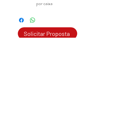
por caixa
Solicitar Proposta
© 2020 por Mobília
Soluções
Corporativas
Mobília
Soluções Corporativas
- CNPJ:
03.430.974
/0001-01
contato@mobiliabh.com.br
- Tel:
(31) 3225.9750
Mobiliario Corporativo