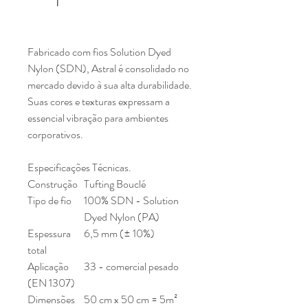
Fabricado com fios Solution Dyed
Nylon (SDN), Astral é consolidado no
mercado devido à sua alta durabilidade.
Suas cores e texturas expressam a
essencial vibração para ambientes
corporativos.
Especificações Técnicas.
Construção
Tufting Bouclé
Tipo de fio
100% SDN - Solution
Dyed Nylon (PA)
Espessura
6,5 mm (± 10%)
total
Aplicação
33 - comercial pesado
(EN 1307)
Dimensões
50 cm x 50 cm = 5m²